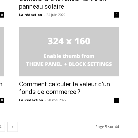
panneau solaire
La rédaction
-
24 juin 2022
0
0
n
Comment calculer la valeur d’un
fonds de commerce ?
La Rédaction
-
20 mai 2022
0
0
4
Page 5 sur 44