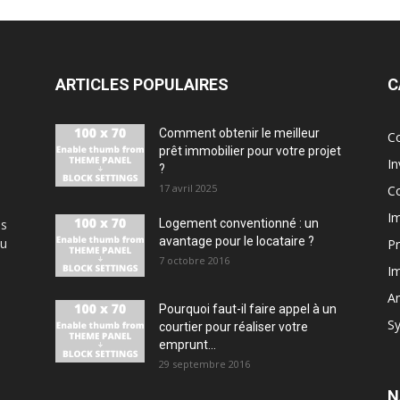
ARTICLES POPULAIRES
C
Comment obtenir le meilleur
Co
prêt immobilier pour votre projet
In
?
17 avril 2025
Co
Im
us
Logement conventionné : un
avantage pour le locataire ?
au
Pr
7 octobre 2016
Im
A
Pourquoi faut-il faire appel à un
Sy
courtier pour réaliser votre
emprunt...
29 septembre 2016
N