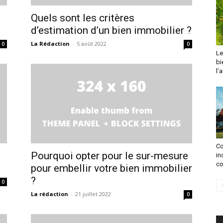
Quels sont les critères
d’estimation d’un bien immobilier ?
La Rédaction
-
5 août 2022
0
0
Le
bi
l’
Co
Pourquoi opter pour le sur-mesure
in
co
.
pour embellir votre bien immobilier
?
0
La rédaction
-
21 juillet 2022
0