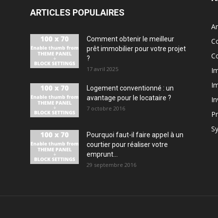
ARTICLES POPULAIRES
A
Comment obtenir le meilleur
Co
prêt immobilier pour votre projet
Co
?
17 avril 2025
Im
Im
Logement conventionné : un
avantage pour le locataire ?
In
7 octobre 2016
Pr
Sy
Pourquoi faut-il faire appel à un
courtier pour réaliser votre
emprunt...
29 septembre 2016