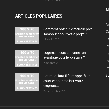
N
ARTICLES POPULAIRES
A
Comment obtenir le meilleur prêt
Co
immobilier pour votre projet ?
Co
17 avril 2025
Im
Logement conventionné : un
I
avantage pour le locataire ?
I
7 octobre 2016
Pr
Sy
Pourquoi faut-il faire appel à un
courtier pour réaliser votre
emprunt...
29 septembre 2016