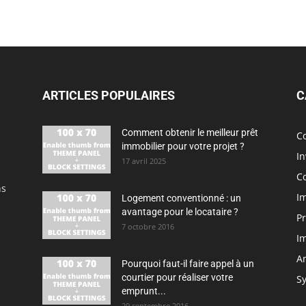
ARTICLES POPULAIRES
C
Comment obtenir le meilleur prêt
Co
immobilier pour votre projet ?
I
17 avril 2025
Co
ns
Im
Logement conventionné : un
avantage pour le locataire ?
Pr
7 octobre 2016
I
A
Pourquoi faut-il faire appel à un
courtier pour réaliser votre
Sy
emprunt...
29 septembre 2016