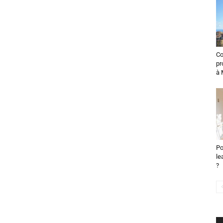
Co
pr
à 
Po
le
?