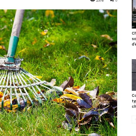
2578
0
Ch
so
d’
Co
ty
ch