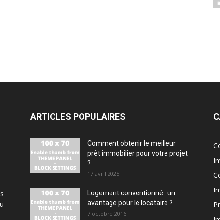
ARTICLES POPULAIRES
C
Comment obtenir le meilleur
Co
prêt immobilier pour votre projet
In
?
17 avril 2025
Co
Im
us
Logement conventionné : un
avantage pour le locataire ?
au
Pr
7 octobre 2016
Im