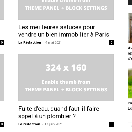
Les meilleures astuces pour
vendre un bien immobilier à Paris
La Rédaction
-
4 mai 2021
0
0
Av
ap
d’
Im
Fuite d’eau, quand faut-il faire
Lo
appel à un plombier ?
La rédaction
-
17 juin 2021
0
0