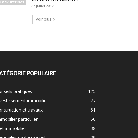
27 juillet 2017
Voir plus
ATÉGORIE POPULAIRE
nseils pratiques
125
vestissement immobilier
77
nstruction et travaux
61
mobilier particulier
60
êt immobilier
38
mobilier professionnel
29