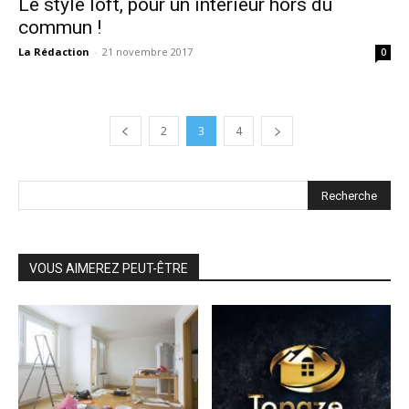
Le style loft, pour un intérieur hors du
commun !
La Rédaction
-
21 novembre 2017
0
2
3
4
VOUS AIMEREZ PEUT-ÊTRE