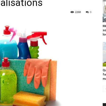
alisations
2268
0
Me
so
lo
Qu
fa
m