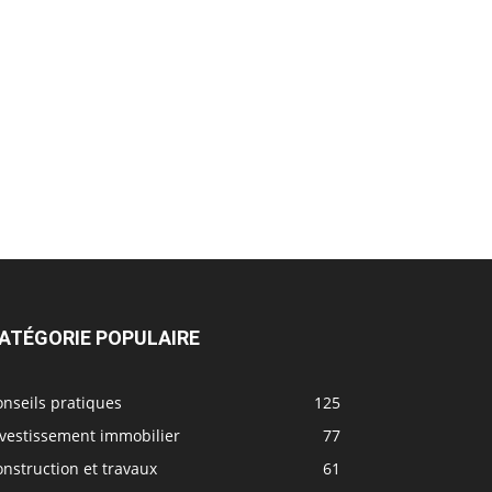
ATÉGORIE POPULAIRE
nseils pratiques
125
nvestissement immobilier
77
nstruction et travaux
61