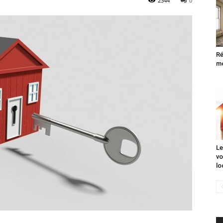
2344
0
Ré
mo
Le
vo
lo