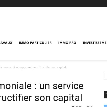
RAVAUX
IMMO PARTICULIER
IMMO PRO
INVESTISSEME
e : un service important pour fructifier son capital
imoniale : un service
uctifier son capital