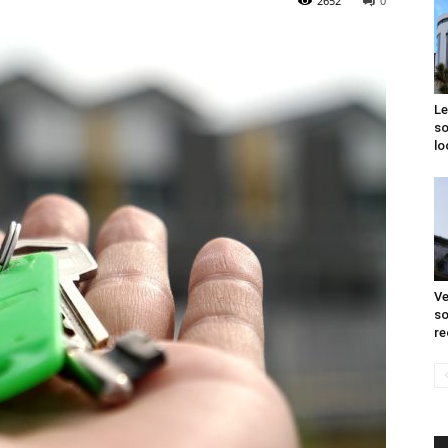
2652
0
Le
so
lo
Ve
so
re