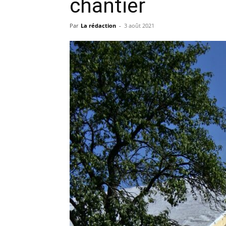
chantier
Par
La rédaction
-
3 août 2021