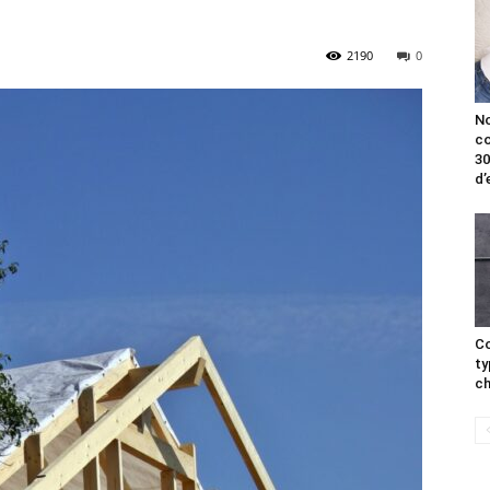
2190
0
No
co
30
d’
Co
ty
ch